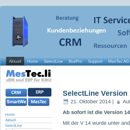
Aktuell
Home
SelectLine
BusPro
Support
MesTec AG
SelectLine Version 
21. Oktober 2014 |
Aut
Ab sofort ist die Version 14
Home
Aktuell
Mit der V 14 wurde unter an
SelectLine