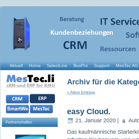
Aktuell
Home
SelectLine
BusPro
Support
MesTec AG
Archiv für die Kate
« Ältere Einträge
easy Cloud.
21. Januar 2020 |
Auto
Partnerschaften
Das kaufmännische Starterkit