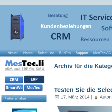
Aktuell
Home
SelectLine
BusPro
Support
MesTec AG
Archiv für die Kate
Testen Sie die Sele
17. März 2014 |
Autor
Partnerschaften