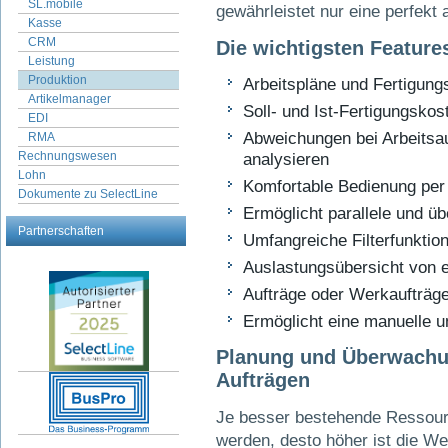
SL.mobile
gewährleistet nur eine perfekt
Kasse
CRM
Die wichtigsten Feature
Leistung
Produktion
Arbeitspläne und Fertigung
Artikelmanager
Soll- und Ist-Fertigungskos
EDI
Abweichungen bei Arbeitsa
RMA
Rechnungswesen
analysieren
Lohn
Komfortable Bedienung per
Dokumente zu SelectLine
Ermöglicht parallele und ü
Partnerschaften
Umfangreiche Filterfunktio
Auslastungsübersicht von 
Aufträge oder Werkaufträge
Ermöglicht eine manuelle un
Planung und Überwachu
Aufträgen
Je besser bestehende Ressour
werden, desto höher ist die W