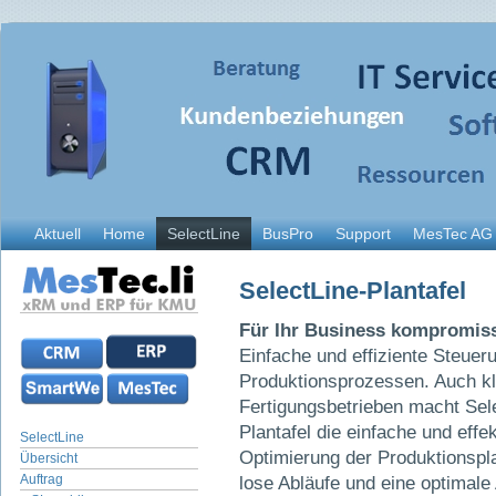
Aktuell
Home
SelectLine
BusPro
Support
MesTec AG
SelectLine-Plantafel
Für Ihr Business kompromis
Einfache und effiziente Steuer
Produktionsprozessen. Auch kl
Fertigungsbetrieben macht Sel
Plantafel die einfache und effek
SelectLine
Optimierung der Produktionspl
Übersicht
Auftrag
lose Abläufe und eine optimal