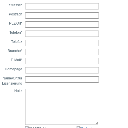
Strasse
*
Postfach
PLZ/Ort
*
Telefon
*
Telefax
Branche
*
E-Mail
*
Homepage
Name/Ort für
Lizenzierung
Notiz