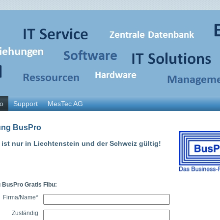
o
Support
MesTec AG
ung BusPro
ist nur in Liechtenstein und der Schweiz gültig!
 BusPro Gratis Fibu:
Firma/Name
*
Zuständig