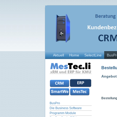
Aktuell
Home
SelectLine
BusPr
Bestell
Angebot 
Bestellung
BusPro
Die Business Software
Programm Module