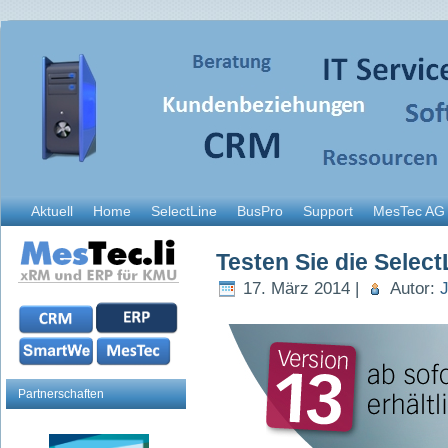
Aktuell
Home
SelectLine
BusPro
Support
MesTec AG
Testen Sie die Select
17. März 2014 |
Autor:
J
Partnerschaften