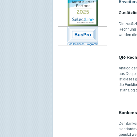
Erweiter
Zusätzli
Die zusätz
Rechnung ge
werden die
QR-Rech
Analog dem
aus Doqio i
Ist dieses 
die Funkti
ist analog
Bankens
Der Bankens
standardmä
genutzt we