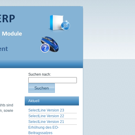
Suchen nach:
Suchen
Aktuell
hts sind
SelectLine Version 23
n, sowie
SelectLine Version 22
SelectLine Version 21
Erhöhung des EO-
Beitragssatzes