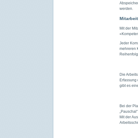
Abspeicher
werden.
Mitarbei
Mit der Mi
«Kompetenz
Jeder Komp
mehreren K
Reihenfolg
Die Arbeits
Erfassung d
gibt es ein
Bei der Pl
„Pauschal“ 
Mit der Au
Arbeitssch