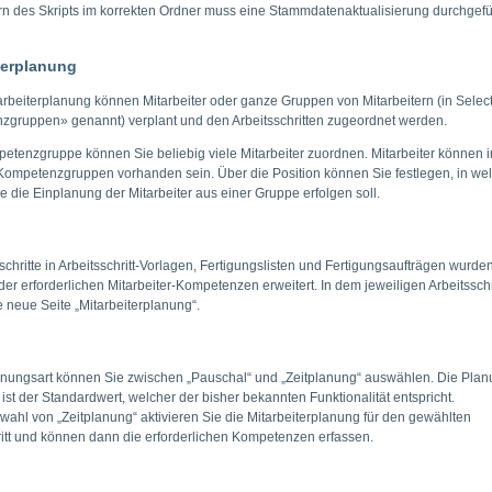
n des Skripts im korrekten Ordner muss eine Stammdatenaktualisierung durchgefü
terplanung
tarbeiterplanung können Mitarbeiter oder ganze Gruppen von Mitarbeitern (in Selec
gruppen» genannt) verplant und den Arbeitsschritten zugeordnet werden.
etenzgruppe können Sie beliebig viele Mitarbeiter zuordnen. Mitarbeiter können i
ompetenzgruppen vorhanden sein. Über die Position können Sie festlegen, in we
e die Einplanung der Mitarbeiter aus einer Gruppe erfolgen soll.
schritte in Arbeitsschritt-Vorlagen, Fertigungslisten und Fertigungsaufträgen wurde
er erforderlichen Mitarbeiter-Kompetenzen erweitert. In dem jeweiligen Arbeitsschr
e neue Seite „Mitarbeiterplanung“.
anungsart können Sie zwischen „Pauschal“ und „Zeitplanung“ auswählen. Die Plan
ist der Standardwert, welcher der bisher bekannten Funktionalität entspricht.
swahl von „Zeitplanung“ aktivieren Sie die Mitarbeiterplanung für den gewählten
ritt und können dann die erforderlichen Kompetenzen erfassen.