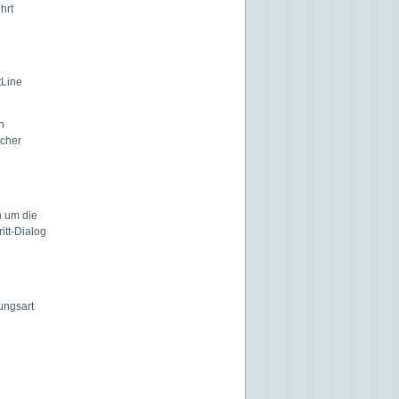
hrt
tLine
n
lcher
n um die
itt-Dialog
ungsart