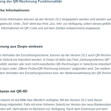
ung der QR-Rechnung Funktionalität
che Informationen
lichen Information können ab der Version 20.2 eingegeben werden und werden auf
druckt. Unter „Text“ steht das Feld „Zus. Info“ zur Verfügung, sofern dieses gefüllt 
 Informationen im QR-Code und auf dem Zahlteil entsprechend angepasst.
nung aus Doqio einlesen
 Verhalten der Einzahlungsscheine, können ab der Version 20.2 auch QR-Rech
n SelectLine importiert werden. In Doqio ist dafür das Feld „Zahlungsreferenz QR“ 
gefüllt, werden alle noch nicht exportierten QR-Rechnungen in SelectLine importiert
on dazu unter „Offene Posten/QR-Rechnung einlesen“ aufgerufen wird. Der weitere 
 dem Verhalten des Einzahlungsscheins bzw. der Weiterverarbeitung der QR-Rech
tamm mit QR-IID
tamm ist seit Mitte Mai öffentlich verfügbar. Mit der Version 20.2 wird dieser
ssig mitgeliefert. Falls mit einer früheren SelectLine Version der neue Bankensta
rden will, steht dieser im MySelect zur Verfügung. Nach dem Download und dem