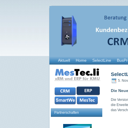
Aktuell
Home
SelectLine
BusPr
Select
5. Nov
Die Neue
Die Versio
die Erweit
das Versch
Partnerschaften